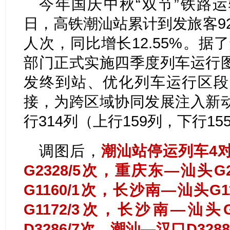
今年国庆中秋“双节”铁路运输
日，高铁潮汕站累计到发旅客92.
人次，同比增长12.55%。据
部门正式实施四季度列车运行
发终到站、优化列车运行区段
接，为跨区域协同发展注入新
行314列（上行159列，下行1
调图后，
潮汕站停运列车4
G2328/5次，重庆东—汕头G
G1160/1次，长沙南—汕头G
G1172/3次，长沙南—汕头
D3286/7次，潮汕—汉口D3288