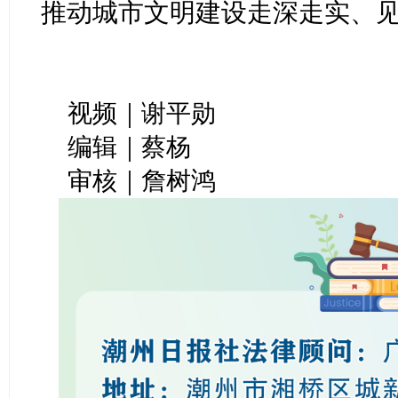
推动城市文明建设走深走实、
视频｜谢平勋
编辑｜蔡杨
审核｜詹树鸿