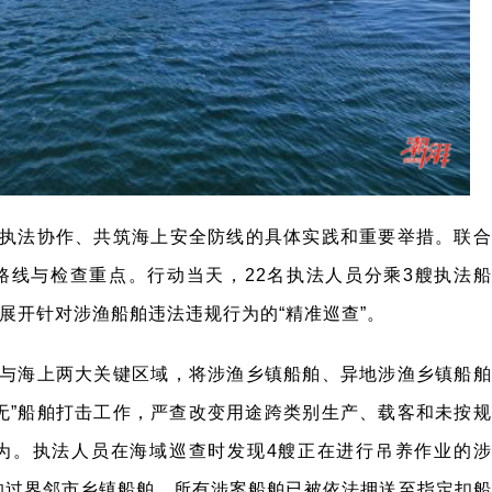
执法协作、共筑海上安全防线的具体实践和重要举措。联合
路线与检查重点。行动当天，22名执法人员分乘3艘执法船
展开针对涉渔船舶违法违规行为的“精准巡查”。
与海上两大关键区域，将涉渔乡镇船舶、异地涉渔乡镇船舶
无”船舶打击工作，严查改变用途跨类别生产、载客和未按规
为。执法人员在海域巡查时发现4艘正在进行吊养作业的涉
行的过界邻市乡镇船舶，所有涉案船舶已被依法押送至指定扣船