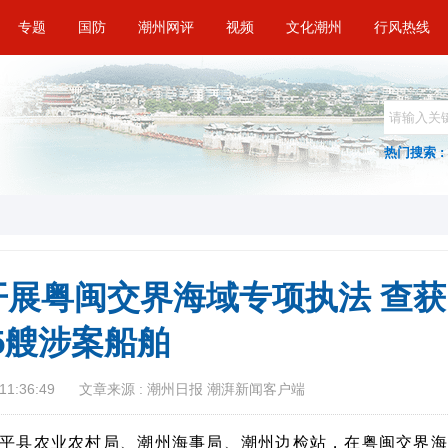
专题
国防
潮州网评
视频
文化潮州
行风热线
热门搜索 :
展粤闽交界海域专项执法 查获
5艘涉案船舶
11:36:49
文章来源 : 潮州日报 潮湃新闻客户端
平县农业农村局、潮州海事局、潮州边检站，在粤闽交界海