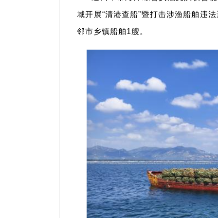
域开展“清港查船”暨打击涉渔船舶违法
邻市乡镇船舶1艘。