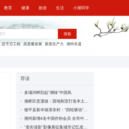
教育
健康
旅游
生活
小潮同学
搜索
百千万工程
高质量发展
新质生产力
潮州非遗
荐读
多瑙河畔刮起“潮味”中国风
湘桥区意溪镇：因地制宜打造本土特色“四小园”| “百千万工程”三年初见成效
饶平县新丰镇溁东村：“四轮驱动”绘就乡村新图景 | “百千万工程”三年初见成效
潮州新增4名中国作协会员 全市中国作协会员共17人
“老街读影”影像展征集城市记忆老照片