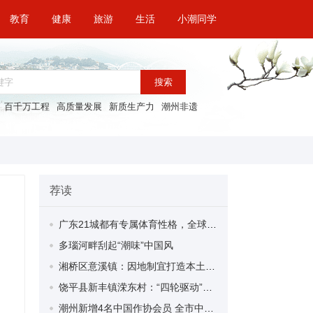
教育
健康
旅游
生活
小潮同学
搜索
百千万工程
高质量发展
新质生产力
潮州非遗
荐读
广东21城都有专属体育性格，全球传播海报来了！
多瑙河畔刮起“潮味”中国风
湘桥区意溪镇：因地制宜打造本土特色“四小园”| “百千万工程”三年初见成效
饶平县新丰镇溁东村：“四轮驱动”绘就乡村新图景 | “百千万工程”三年初见成效
潮州新增4名中国作协会员 全市中国作协会员共17人