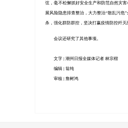
弦，毫不松懈抓好安全生产和防范自然灾害
展风险隐患排查整治，大力整治“散乱污危”
杀，强化群防群控，坚决打赢疫情防控歼灭
会议还研究了其他事项。
文字 | 潮州日报全媒体记者 林宗楷
编辑 | 翁纯
审核 | 詹树鸿