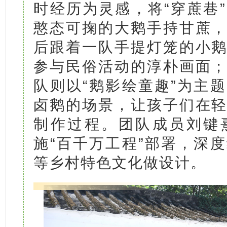
时经历为灵感，将“穿蔗巷
憨态可掬的大鹅手持甘蔗
后跟着一队手提灯笼的小
参与民俗活动的淳朴画面
队则以“鹅影绘童趣”为主
卤鹅的场景，让孩子们在
制作过程。团队成员刘键
施“百千万工程”部署，深
等乡村特色文化做设计。