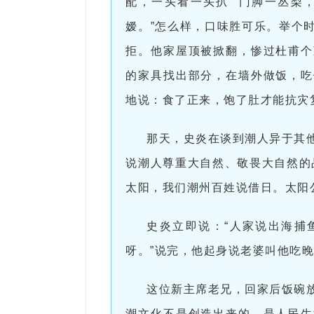
配，一头看一头扒”“门脚一丛梨
嫒。”怎么样，口味胜可乐。举个
拒。他家屋顶被掀翻，惨过杜甫个
的家具找出部分，在墙外做饭，吃
地说：食了正来，饱了肚才能抗灾
那天，史炎在谈到潮人异于其
说潮人尊重大自然、敬畏大自然的
太阳，我们潮州百姓说借日。太阳
史炎立即说：“人家说出海捕
呀。”说完，他起身说老婆叫他吃
这位新主席老兄，回家后饭碗
潮文化不是创造出来的，是人民生