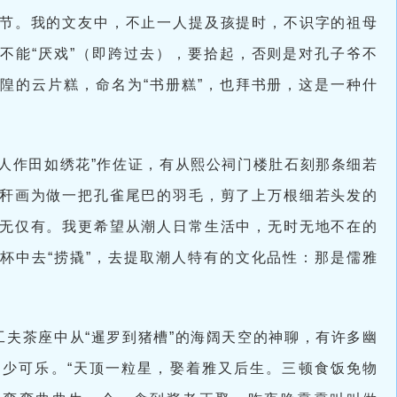
节。我的文友中，不止一人提及孩提时，不识字的祖母
不能“厌戏”（即跨过去），要拾起，否则是对孔子爷不
隍的云片糕，命名为“书册糕”，也拜书册，这是一种什
潮人作田如绣花”作佐证，有从熙公祠门楼肚石刻那条细若
秆画为做一把孔雀尾巴的羽毛，剪了上万根细若头发的
无仅有。我更希望从潮人日常生活中，无时无地不在的
杯中去“捞撬”，去提取潮人特有的文化品性：那是儒雅
工夫茶座中从“暹罗到猪槽”的海阔天空的神聊，有许多幽
少可乐。“天顶一粒星，娶着雅又后生。三顿食饭免物