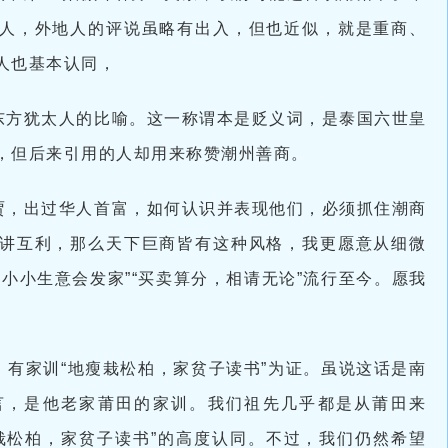
人，外地人的评说虽略有出入，但也近似，就是重商、
人也基本认同，
东方犹太人的比喻。这一称谓本是贬义词，是泰国六世皇
，但后来引用的人却用来称赞潮州善商。
贾，出过华人首富，如何认识并表现他们，必须抓住潮商
讲互利，那么天下巨商皆有这种风格，我更愿意从细微
小小生意会发家”“买卖算分，相请无论”流行至今。愿我
。有家训“地瘦栽松柏，家贫子读书”为证。虽说这话是南
言，是他老家莆田的家训。我们祖先几乎都是从莆田来
栽松柏，家贫子读书”的高度认同。不过，我们仍然希望