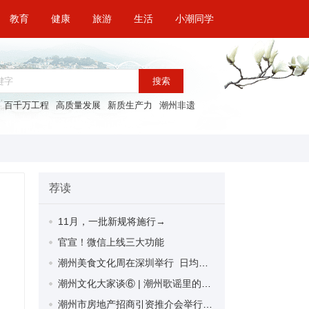
教育
健康
旅游
生活
小潮同学
搜索
百千万工程
高质量发展
新质生产力
潮州非遗
荐读
11月，一批新规将施行→
官宣！微信上线三大功能
潮州美食文化周在深圳举行 日均客流量超8.2万人次
潮州文化大家谈⑥ | 潮州歌谣里的忠孝友亲
潮州市房地产招商引资推介会举行 27家企业共探合作机遇