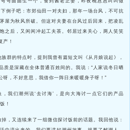
，弯弯曲曲生一个，食到酱老正娶，昨夜晚慐慐叫叫做
时下例子吧：市郊仙田一对夫妇，那年一场台风，不可抗
茅屋为秋风所破。但这对夫妻在台风过后回来，把凌乱
饱之后，又闲闲冲起工夫茶。邻居过来关心，两人笑笑
复产！
他族群的特点时，提到我曾有篇短文叫《从月娘说起》，
品质是深藏在全体普通百姓间的。我说：“人家说冬日晒
公呀，不好意思，我借你一阵日来暖暖身子呀！”
鱼，我们潮州说‘去讨海’，是向大海讨一点它们的产品
晚饭！
放掉，又连续来了一组微信探讨饭前的话题。我回他说：
活中流出来的。我们要讲好潮州故事，就要了解潮人，