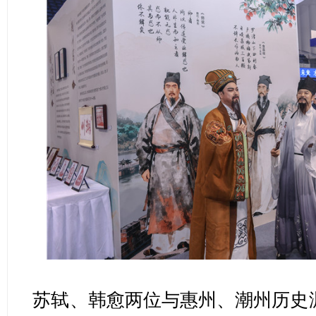
苏轼、韩愈两位与惠州、潮州历史渊