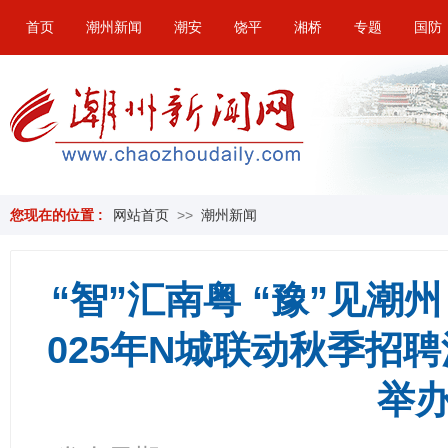
首页
潮州新闻
潮安
饶平
湘桥
专题
国防
您现在的位置 :
网站首页
>>
潮州新闻
“智”汇南粤 “豫”见潮州
025年N城联动秋季招
举