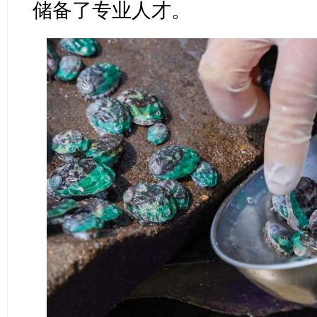
储备了专业人才。