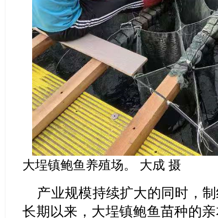
大埕镇鲍鱼养殖场。 大成 摄
产业规模持续扩大的同时，制
长期以来，大埕镇鲍鱼苗种的亲