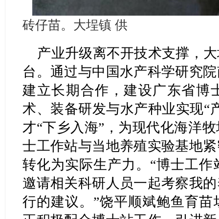
砖仔苗。大埕镇 供
产业升级离不开技术支撑，大
台。通过与中国水产科学研究院
建立长期合作，建设广东省博
术、装备研发与水产种业实现“
才“下乡入海”，为现代化海洋
士工作站与当地养殖实验基地紧
转化为实际生产力。“博士工作
邀请相关科研人员一起考察我的
行的建议。”饶平顺斌鲍鱼育苗