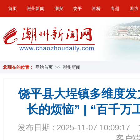
首页
潮州新闻
潮安
饶平
湘桥
专题
国防
您现在的位置 :
网站首页
>>
潮州新闻
饶平县大埕镇多维度发
长的烦恼” | “百千
发布日期 : 2025-11-07 10:09:17
客户