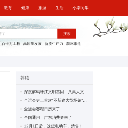
教育
健康
旅游
生活
小潮同学
搜索
百千万工程
高质量发展
新质生产力
潮州非遗
荐读
深度解码珠江文明基因！八集人文纪录片《珠江》即将开播
全运会史上首次“不新建大型场馆”，为什么？
全运会赛程日历来了！
全国通用！广东消费券来了
12月1日后，这些电动车，禁售！