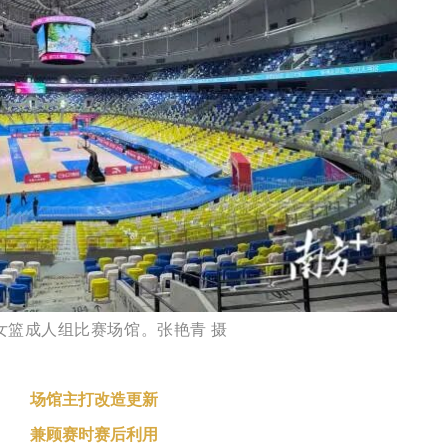
女篮成人组比赛场馆。张艳青 摄
场馆主打改造更新
兼顾赛时赛后利用