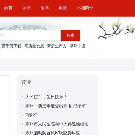
教育
健康
旅游
生活
小潮同学
搜索
百千万工程
高质量发展
新质生产力
潮州非遗
荐读
人民空军，生日快乐！
潮州：前三季度交出亮眼“成绩单”
“晒秋”
潮州市人民医院与中大孙逸仙纪念医院深化合作 优质医疗资源送到群众家门口
潮州启动防台风Ⅳ级应急响应！