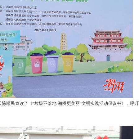
长陈顺民宣读了《“垃圾不落地 湘桥更美丽”文明实践活动倡议书》，呼吁