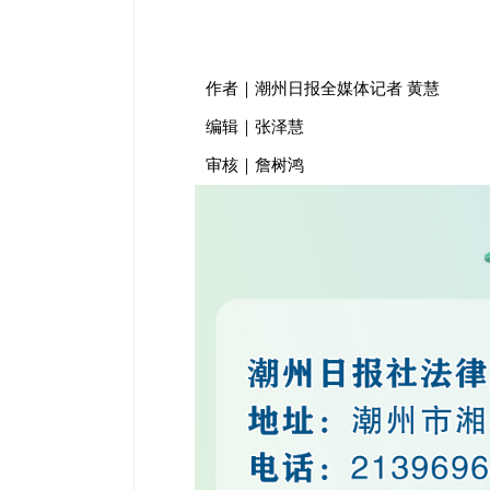
作者｜潮州日报全媒体记者 黄慧
编辑｜张泽慧
审核｜詹树鸿