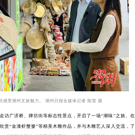
感受潮州文旅魅力。 潮州日报全媒体记者 陈莹 摄
走访广济桥、牌坊街等标志性景点，开启了一场“潮味”之旅。在
欣赏“金漆虾蟹篓”等精美木雕作品，并与木雕艺人深入交流，了