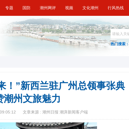
专题
国防
潮州网评
视频
文化潮州
行风热线
热门搜索 :
来！”新西兰驻广州总领事张典
赞潮州文旅魅力
09:05:12
文章来源 : 潮州日报 潮湃新闻客户端