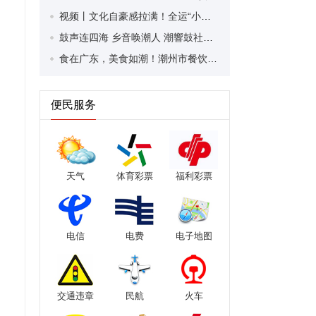
视频丨文化自豪感拉满！全运“小海豚”高能量收官日志Vlog
鼓声连四海 乡音唤潮人 潮響鼓社以二十四节令鼓擂响潮州文化强音
食在广东，美食如潮！潮州市餐饮消费券最高立减200元！
便民服务
天气
体育彩票
福利彩票
电信
电费
电子地图
交通违章
民航
火车