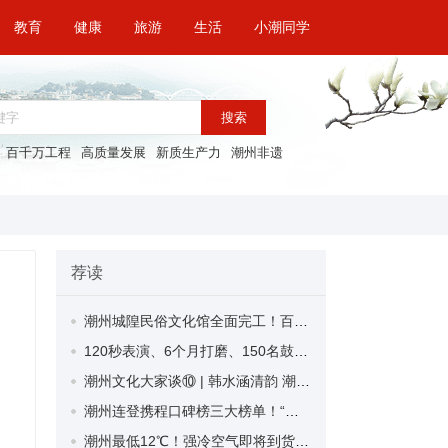
教育
健康
旅游
生活
小潮同学
搜索
百千万工程
高质量发展
新质生产力
潮州非遗
荐读
潮州城隍民俗文化馆全面完工！百余尊塑像再现明清风韵
120秒表演、6个月打磨、150名鼓手的坚守！揭秘十五运会暖场表演“潮州声音”如何响彻全国舞台
潮州文化大家谈⑩ | 韩水涵清韵 潮郡蕴廉风
潮州连登携程口碑榜三大榜单！“世界美食之都”文旅魅力再获认可
潮州最低12℃！强冷空气即将到货，气温“大跳水”！