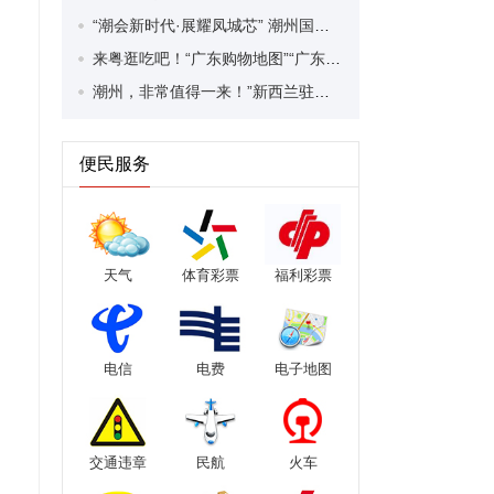
“潮会新时代·展耀凤城芯” 潮州国际会展中心启幕 “会展+产业+文旅”赋能城市高质量发展
来粤逛吃吧！“广东购物地图”“广东美食地图”发布
潮州，非常值得一来！”新西兰驻广州总领事张典盛赞潮州文旅魅力
便民服务
天气
体育彩票
福利彩票
电信
电费
电子地图
交通违章
民航
火车