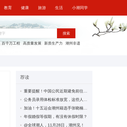
教育
健康
旅游
生活
小潮同学
搜索
百千万工程
高质量发展
新质生产力
潮州非遗
荐读
重要提醒！中国公民近期避免前往日本
公务员录用体检标准放宽，这些人可以考公了！
加油！十五运会潮州籍选手张晓楠将参加田径男子组200米项目角逐
年假婚假等假期，有没有休假时限？
@全球潮人，11月28日，潮州见！