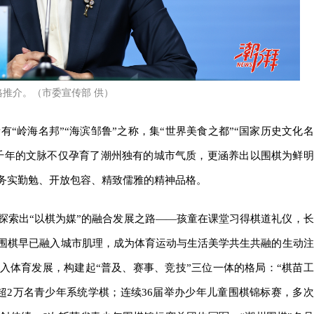
推介。（市委宣传部 供）
有“岭海名邦”“海滨邹鲁”之称，集“世界美食之都”“国家历史文化名
千年的文脉不仅孕育了潮州独有的城市气质，更涵养出以围棋为鲜明
务实勤勉、开放包容、精致儒雅的精神品格。
探索出“以棋为媒”的融合发展之路——孩童在课堂习得棋道礼仪，长
围棋早已融入城市肌理，成为体育运动与生活美学共生共融的生动注
入体育发展，构建起“普及、赛事、竞技”三位一体的格局：“棋苗工
年超2万名青少年系统学棋；连续36届举办少年儿童围棋锦标赛，多次