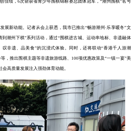
创佳绩，6次斩获省青少年围棋锦标赛总团体冠军，“潮州围棋”名号
发展新动能。记者从会上获悉，我市已推出“畅游潮州·乐享暖冬”文
末请到潮州下棋”系列活动，通过“围棋进古城、运动串地标、非遗融体
、叹非遗、品美食”的沉浸式体验。同时，还将联动“香港千人游潮
等，推出围棋主题等非遗旅游线路、100项优惠政策及“一镇一宴”美
济社会高质量发展注入强劲体育动能。