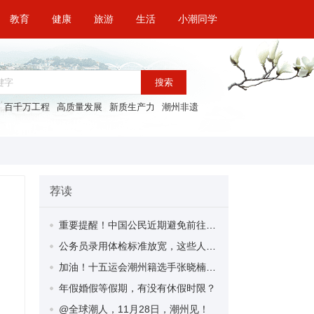
教育
健康
旅游
生活
小潮同学
搜索
百千万工程
高质量发展
新质生产力
潮州非遗
荐读
重要提醒！中国公民近期避免前往日本
公务员录用体检标准放宽，这些人可以考公了！
加油！十五运会潮州籍选手张晓楠将参加田径男子组200米项目角逐
年假婚假等假期，有没有休假时限？
@全球潮人，11月28日，潮州见！