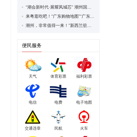
“潮会新时代·展耀凤城芯” 潮州国际会展中心启幕 “会展+产业+文旅”赋能城市高质量发展
来粤逛吃吧！“广东购物地图”“广东美食地图”发布
潮州，非常值得一来！”新西兰驻广州总领事张典盛赞潮州文旅魅力
便民服务
天气
体育彩票
福利彩票
电信
电费
电子地图
交通违章
民航
火车