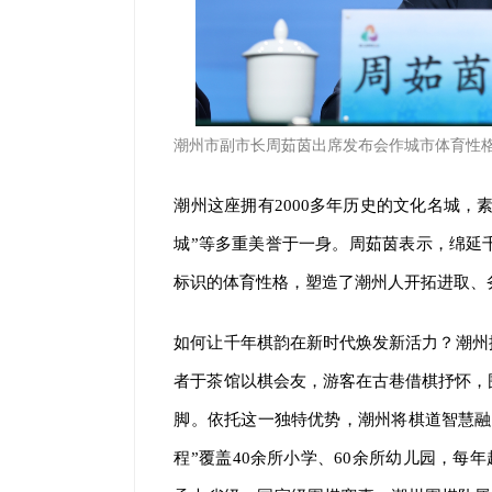
潮州市
副市长周茹茵出席发布会作城市体育性格
潮州这座拥有2000多年历史的文化名城，素
城”等多重美誉于一身。周茹茵表示，绵延
标识的体育性格，塑造了潮州人开拓进取、
如何让千年棋韵在新时代焕发新活力？潮州
者于茶馆以棋会友，游客在古巷借棋抒怀，
脚。依托这一独特优势，潮州将棋道智慧融
程”覆盖40余所小学、60余所幼儿园，每