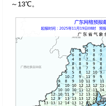
～13℃。