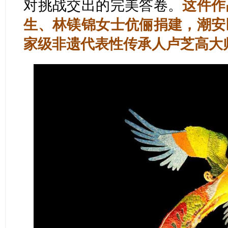
对挑战交出的完美答卷。
这件作
生、林镁锦女士伉俪捐建，潮安
家级非遗代表性传承人卢芝高大