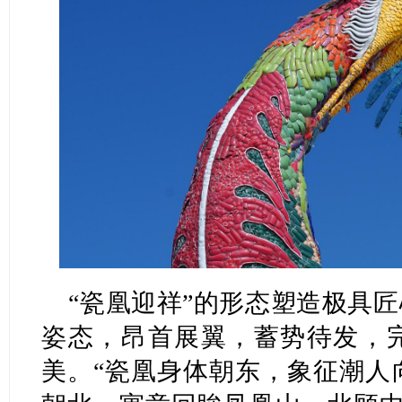
“瓷凰迎祥”的形态塑造极具匠
姿态，昂首展翼，蓄势待发，
美。“瓷凰身体朝东，象征潮人