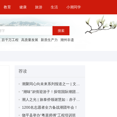
教育
健康
旅游
生活
小潮同学
搜索
百千万工程
高质量发展
新质生产力
潮州非遗
荐读
潮聚同心向未来系列报道之一 | 文化铸魂 古城焕新向未来——潮州以文化之力绘就高质量发展新图景
“潮味”浓情迎游子！探馆国际潮团联谊年会场馆筹备现场
潮人之光 | 旅泰侨领谢慧如：赤子情深系桑梓 侨胞善举泽故园
1200名志愿者全力备战潮团年会！
饶平县举办“粤菜师傅”工程培训班