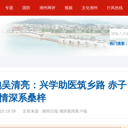
专题
国防
潮州网评
视频
文化潮州
行风热线
热门搜索 :
侨胞吴清亮：兴学助医筑乡路 赤子
情深系桑梓
10:19:39
文章来源 : 潮州日报 潮湃新闻客户端