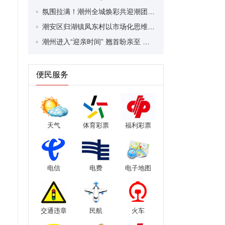
氛围拉满！潮州全城焕彩共迎潮团盛会
潮安区归湖镇凤东村以市场化思维打造农文旅综合体
潮州进入“迎亲时间” 翘首盼亲至 茶中叙乡情
便民服务
天气
体育彩票
福利彩票
电信
电费
电子地图
交通违章
民航
火车