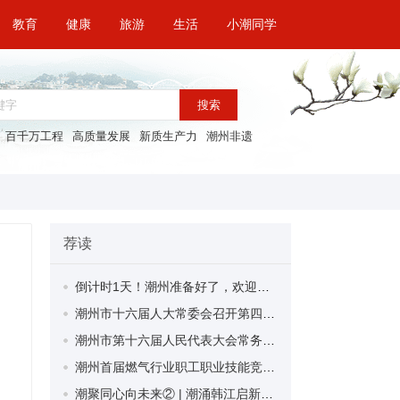
教育
健康
旅游
生活
小潮同学
搜索
百千万工程
高质量发展
新质生产力
潮州非遗
荐读
倒计时1天！潮州准备好了，欢迎全球潮人回家！
潮州市十六届人大常委会召开第四十次会议
潮州市第十六届人民代表大会常务委员会公告
潮州首届燃气行业职工职业技能竞赛圆满收官
潮聚同心向未来② | 潮涌韩江启新程 创新驱动筑强基——潮州以产业创新助力经济社会高质量发展