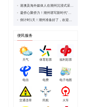
港澳及海外媒体人在潮州沉浸式采风 感受潮侨爱国爱乡的赤子情怀
凝侨心聚侨力！潮州谱写新时代“侨”文章
倒计时1天！潮州准备好了，欢迎全球潮人回家！
便民服务
天气
体育彩票
福利彩票
电信
电费
电子地图
交通违章
民航
火车