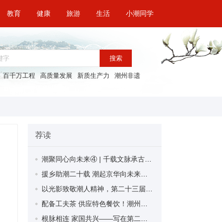
教育
健康
旅游
生活
小潮同学
搜索
百千万工程
高质量发展
新质生产力
潮州非遗
荐读
潮聚同心向未来④ | 千载文脉承古韵 万里归“潮”涌新声——潮州高质量发展综述
援乡助潮二十载 潮起京华向未来——北京潮商会以5A实力书写潮商担当
以光影致敬潮人精神，第二十三届国际潮团联谊年会献礼影片《秋水伊人》潮州首映
配备工夫茶 供应特色餐饮！潮州两大酒店以“家味”迎接全球潮人
根脉相连 家国共兴——写在第二十三届国际潮团联谊年会召开之际