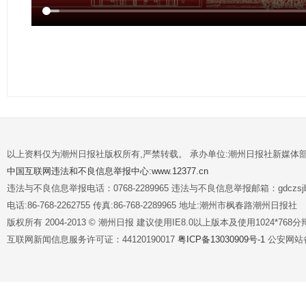
以上资料仅为潮州日报社版权所有,严禁转载。 承办单位:潮州日报社新媒体
中国互联网违法和不良信息举报中心:www.12377.cn
违法与不良信息举报电话：0768-2289965 违法与不良信息举报邮箱：gdczsjb@
电话:86-768-2262755 传真:86-768-2289965 地址:潮州市枫春路潮州日报社
版权所有 2004-2013 © 潮州日报 建议使用IE8.0以上版本及使用1024*7
互联网新闻信息服务许可证：44120190017
粤ICP备13030909号-1
公安网站备案