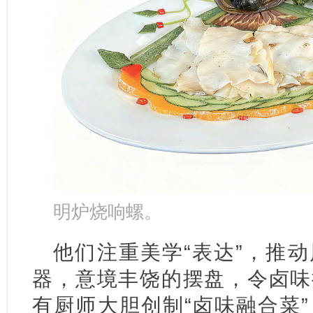
明炉烧响螺。
他们注重美学“表达”，推
器，意境丰饶的摆盘，令卤味
有厨师大胆创制“卤味融合菜