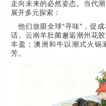
走向未来的必然姿态。当代潮
展开多元探索：
他们放眼全球“寻味”，促
话。云南羊肚菌邂逅潮州花胶
丰盈；澳洲和牛以潮式火锅
芳。