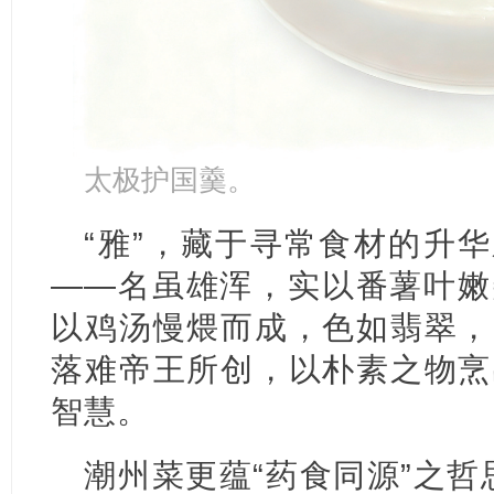
太极护国羹。
“雅”，藏于寻常食材的升华
——名虽雄浑，实以番薯叶嫩
以鸡汤慢煨而成，色如翡翠，
落难帝王所创，以朴素之物烹
智慧。
潮州菜更蕴“药食同源”之哲