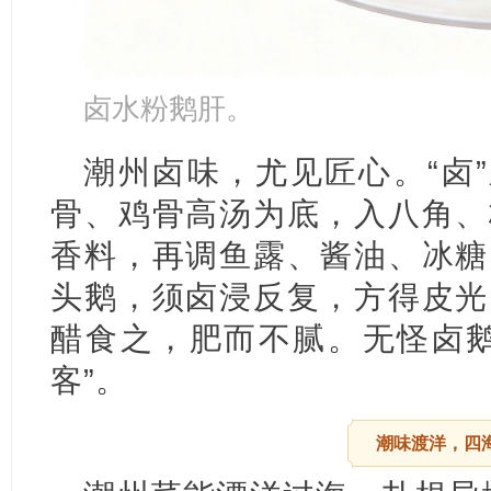
卤水粉鹅肝。
潮州卤味，尤见匠心。“卤”
骨、鸡骨高汤为底，入八角、
香料，再调鱼露、酱油、冰糖
头鹅，须卤浸反复，方得皮光
醋食之，肥而不腻。无怪卤鹅
客”。
潮味渡洋，四