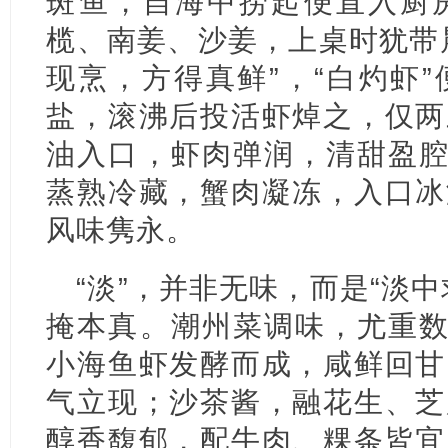
斑鱼，自海中捞起便直入厨
榄、南姜、沙姜，上桌时犹带
现烹，方得真鲜”，“白灼虾
盐，滚沸后投活虾焯之，仅两
油入口，虾肉弹润，清甜盈腔
蒸熟冷藏，蟹肉凝冻，入口冰
风味隽永。
“淡”，并非无味，而是“淡
掩本真。潮州菜调味，尤重数
小海鱼虾发酵而成，咸鲜回甘
气立现；沙茶酱，融花生、芝
醇香馥郁，配牛肉、粿条皆宜