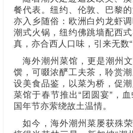
餐代表。纽约、伦敦、巴黎的
亦入乡随俗：欧洲白灼龙虾调
潮式火锅，纽约佛跳墙配西式
真，亦合西人口味，引来无数“Del
海外潮州菜馆，更是潮州文
馔，可啜浓酽工夫茶，聆赏潮
设美食品鉴，以菜为桥，促潮
菜馆于春节推出“团圆宴”，
国年节亦萦绕故土温情。
如今，海外潮州菜屡获殊荣