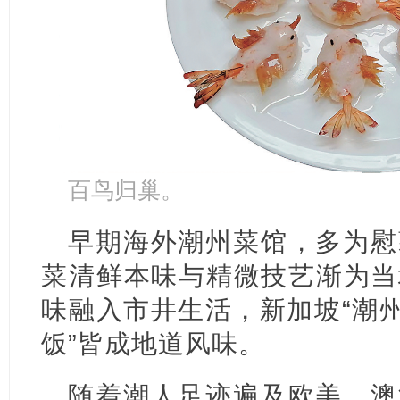
百鸟归巢。
早期海外潮州菜馆，多为慰
菜清鲜本味与精微技艺渐为当
味融入市井生活，新加坡“潮州
饭”皆成地道风味。
随着潮人足迹遍及欧美、澳