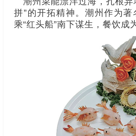
潮州菜能漂洋过海，扎根异
拼”的开拓精神。潮州作为著
乘“红头船”南下谋生，餐饮成