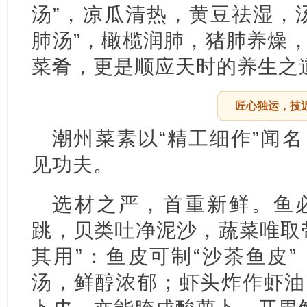
汤”，凉瓜清热，黄豆祛湿，
肺汤”，橄榄润肺，猪肺养燥
菜肴，更是顺应天时的养生之
匠心独运，技
潮州菜素以“精工细作”闻
见功夫。
选材之严，首重新鲜。鱼
跳，贝类吐净泥沙，蔬菜唯取
其用”：鱼皮可制“沙茶鱼皮
汤，鲜醇浓郁；虾头炸作虾油