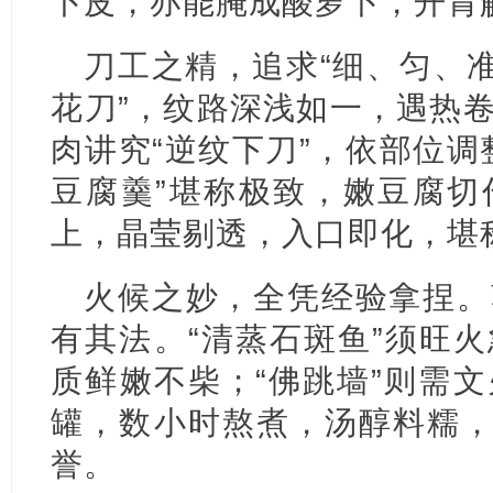
卜皮，亦能腌成酸萝卜，开胃
刀工之精，追求“细、匀、准
花刀”，纹路深浅如一，遇热
肉讲究“逆纹下刀”，依部位调
豆腐羹”堪称极致，嫩豆腐切
上，晶莹剔透，入口即化，堪
火候之妙，全凭经验拿捏。
有其法。“清蒸石斑鱼”须旺
质鲜嫩不柴；“佛跳墙”则需
罐，数小时熬煮，汤醇料糯，
誉。