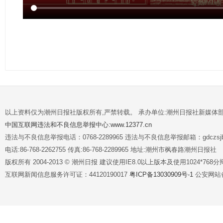
以上资料仅为潮州日报社版权所有,严禁转载。 承办单位:潮州日报社新媒体
中国互联网违法和不良信息举报中心:www.12377.cn
违法与不良信息举报电话：0768-2289965 违法与不良信息举报邮箱：gdczsjb@
电话:86-768-2262755 传真:86-768-2289965 地址:潮州市枫春路潮州日报社
版权所有 2004-2013 © 潮州日报 建议使用IE8.0以上版本及使用1024*7
互联网新闻信息服务许可证：44120190017
粤ICP备13030909号-1
公安网站备案