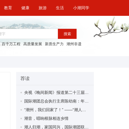
教育
健康
旅游
生活
小潮同学
搜索
百千万工程
高质量发展
新质生产力
潮州非遗
荐读
央视《晚间新闻》报道第二十三届国际潮团联谊年会！
国际潮团总会执行主席陈幼南：年会归潮是文化传承与合作共赢的新起点
“潮州，我们回家了！” ——“潮人归潮·根脉永续”文化参观活动侧记
潮音，唱响根脉相连乡情
潮人归潮，家国同兴，国际潮团联谊年会首度“回家”