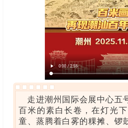
走进潮州国际会展中心五
百米的素白长卷，在灯光下
童、蒸腾着白雾的粿摊、锣