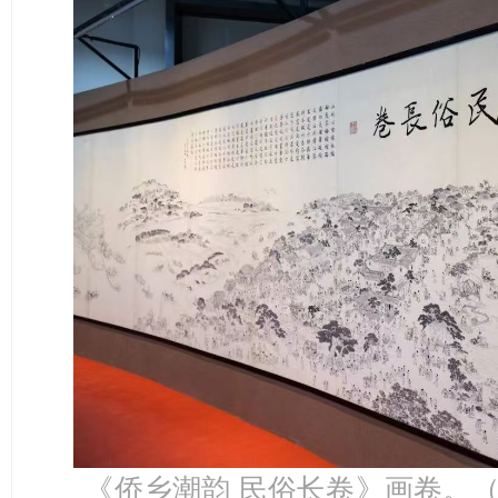
《侨乡潮韵 民俗长卷》画卷。（