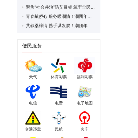
聚焦“社会共治”防艾目标 筑牢全民健康屏障！潮州举办2025年“世界艾滋病日”主题宣传活动
青春献侨心 服务暖潮情！潮团年会志愿者成“潮州最美名片”
共叙桑梓情 携手谋发展！潮团年会代表嘉宾到潮安饶平湘桥开展交流考察活动
便民服务
天气
体育彩票
福利彩票
电信
电费
电子地图
交通违章
民航
火车