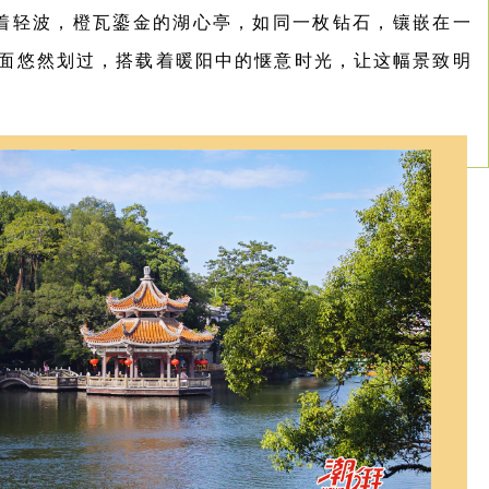
着轻波，橙瓦鎏金的湖心亭，如同一枚钻石，镶嵌在一
面悠然划过，搭载着暖阳中的惬意时光，让这幅景致明