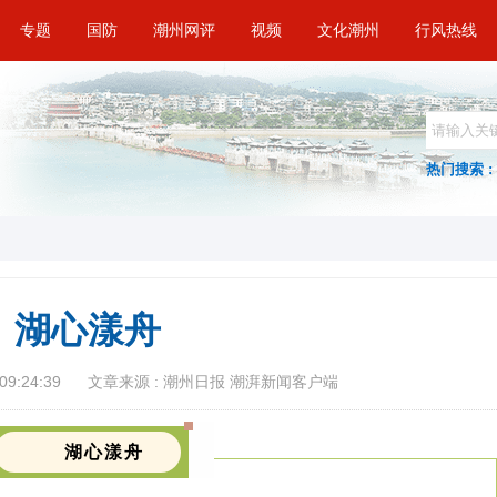
专题
国防
潮州网评
视频
文化潮州
行风热线
热门搜索 :
湖心漾舟
09:24:39
文章来源 : 潮州日报 潮湃新闻客户端
湖心漾舟