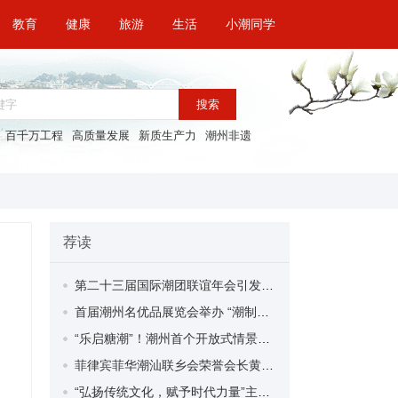
教育
健康
旅游
生活
小潮同学
搜索
百千万工程
高质量发展
新质生产力
潮州非遗
荐读
第二十三届国际潮团联谊年会引发潮州社会各界热烈反响
首届潮州名优品展览会举办 “潮制造”展示传统与现代交融之美
“乐启糖潮”！潮州首个开放式情景街区启动运营，激活产城融合新活力
菲律宾菲华潮汕联乡会荣誉会长黄秋发：架电商之桥 助潮货通世界
“弘扬传统文化，赋予时代力量”主题研讨会在韩山师范学院举行