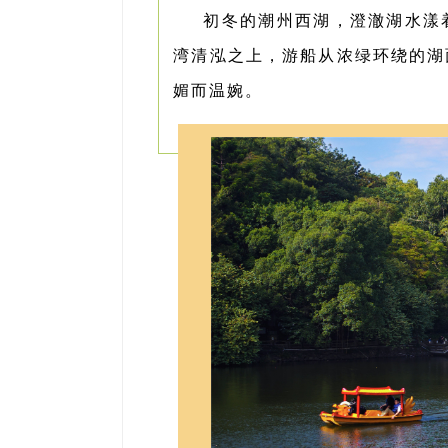
初冬的潮州西湖，澄澈湖水漾
湾清泓之上，游船从浓绿环绕的湖
媚而温婉。