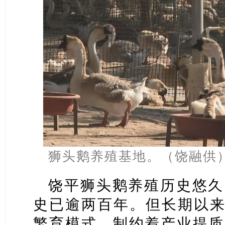
狮头鹅养殖基地。（饶融供
饶平狮头鹅养殖历史悠久
史已逾两百年。但长期以来
繁育模式，制约着产业提质