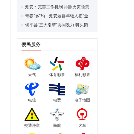
潮安：完善工作机制 排除火灾隐患
青春“乡”约！潮安这群年轻人把“金点子”种进江东沃土
饶平县“三大引擎”协同发力 狮头鹅成“致富鹅”
便民服务
天气
体育彩票
福利彩票
电信
电费
电子地图
交通违章
民航
火车