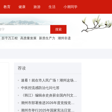
教育
健康
旅游
生活
小潮同学
搜索
百千万工程
高质量发展
新质生产力
潮州非遗
荐读
速看！就在市人民广场！潮州这场服装食品新品展销会明日开展
中疾控流感防治七问七答
《韩江》编辑余史炎获全国内刊文学编辑奖
潮州市部署推进2026年度党报党刊发行工作
潮州市举行2025年国家宪法日宣传暨潮州市法治文化集中宣传展示主场活动