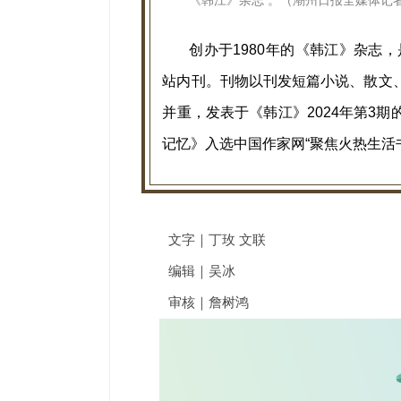
《韩江》杂志 。（
潮州日报全媒体记者
创办于1980年的《韩江》杂志
站内刊。刊物以刊发短篇小说、散文
并重，发表于《韩江》2024年第3
记忆》入选中国作家网“聚焦火热生活
文字｜丁玫 文联
编辑｜吴冰
审核｜詹树鸿