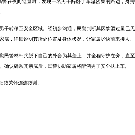
执勤民警在夜间巡查时，发现一名男子醉卧于车流密集的路边，身旁
。
男子转移至安全区域。经初步沟通，民警判断其因饮酒过量已无
家属，详细说明其所处位置及身体状况，让家属尽快前来接人。
勤民警林韩兵脱下自己的外套为其盖上，并全程守护在旁，直至
、确认确系其亲属后，民警协助家属将醉酒男子安全扶上车。
细致关怀连连致谢。