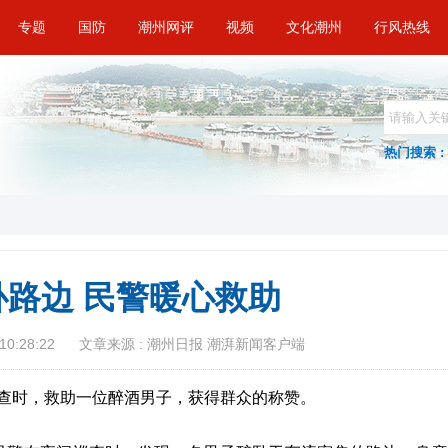
专题
国防
潮州网评
视频
文化潮州
行风热线
热门搜索 :
卧路边 民警暖心救助
10:28:22
文章来源 : 潮州日报 潮湃新闻客户端
查时，救助一位醉酒男子，获得群众的称赞。