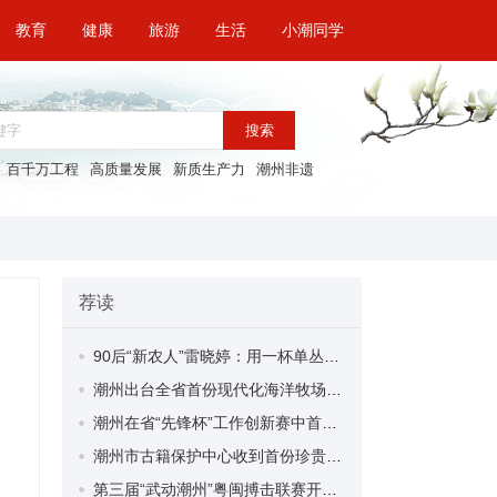
教育
健康
旅游
生活
小潮同学
搜索
百千万工程
高质量发展
新质生产力
潮州非遗
荐读
90后“新农人”雷晓婷：用一杯单丛红茶为凤凰单丛注入新的动能
潮州出台全省首份现代化海洋牧场建设司法保障意见
潮州在省“先锋杯”工作创新赛中首摘桂冠 创参加该赛事以来最佳成绩
潮州市古籍保护中心收到首份珍贵古籍捐赠
第三届“武动潮州”粤闽搏击联赛开幕 300名搏击选手大展拳艺