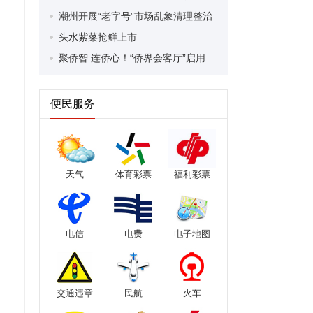
潮州开展“老字号”市场乱象清理整治
头水紫菜抢鲜上市
聚侨智 连侨心！“侨界会客厅”启用
便民服务
天气
体育彩票
福利彩票
电信
电费
电子地图
交通违章
民航
火车