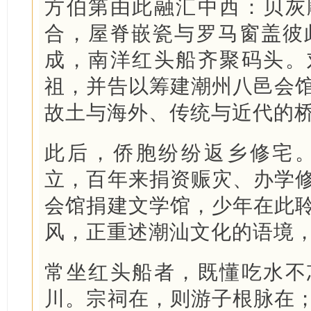
方伯第由此融汇中西：贝灰
合，屋脊嵌瓷与罗马窗盖彼此
成，南洋红头船齐聚码头。
祖，并告以筹建潮州八邑会
故土与海外、传统与近代的
此后，侨胞纷纷返乡修宅。
立，百年来捐资赈灾、办学
会馆捐建文学馆，少年在此
风，正重述潮汕文化的语境
常坐红头船者，既懂吃水不
川。宗祠在，则游子根脉在