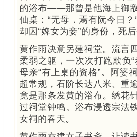
的浴布——那曾是他海上御
仙桌：“无母，焉有阮今日？
却因“婢女为妾”的身份，死
黄作雨决意另建祠堂。流言
柔弱之躯，一次次打跑欺负“
母亲“有上桌的资格”。阿婆
超常规，石阶长达八米、重
竟是那条发黄的浴布。绣花
过祠堂钟鸣。浴布浸透宗法
女祠的春天。
黄作雨亦建女子书斋，让读