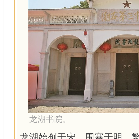
龙湖书院。
龙湖始创于宋，围寨于明，