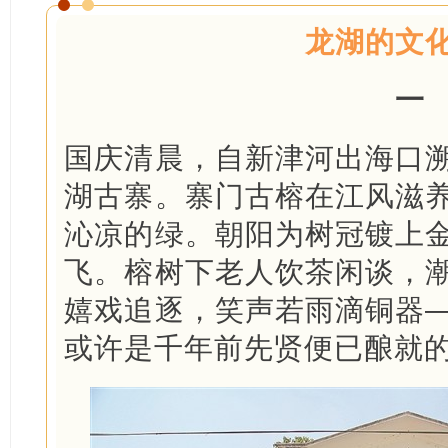
龙湖的文
一
国庆清晨，自新津河出海口
湖古寨。寨门古榕在江风滋
沁凉的绿。朝阳为树冠镀上
飞。榕树下老人饮茶闲谈，
嬉戏追逐，笑声若雨滴铜器
或许是千年前先贤便已酿就