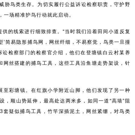
威胁鸟类生存。为切实履行公益诉讼检察职责，守护野
，一场精准护鸟行动就此启动。
提供的线索进行细致排查。“当时我们沿着田间小道反复
L型’简易隐形捕鸟网，网丝纤细，不易察觉，鸟类一旦撞
诉讼检察部门的检察官介绍，他们在登塘镇白云村某养
和网丝搭建的捕鸟工具，这些工具沿鱼塘走势架设，针
展至彩塘镇。在红旗小学附近山脚，他们发现了另一种
设，顺山势延伸，最高处达两米多，如同一道“高墙”阻
3套疑似捕鸟工具，竹竿深插泥土，网丝紧绷，对鸟类