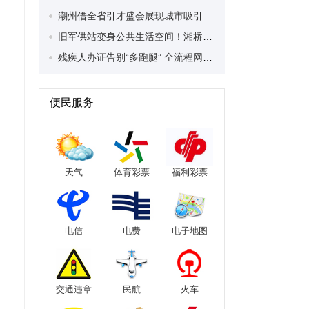
潮州借全省引才盛会展现城市吸引力，为大湾区高质量发展注入“潮”力量
旧军供站变身公共生活空间！湘桥区铁铺镇全力打造美丽圩镇客厅
残疾人办证告别“多跑腿” 全流程网办“一次就好”
便民服务
天气
体育彩票
福利彩票
电信
电费
电子地图
交通违章
民航
火车