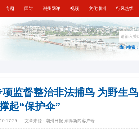
专题
国防
潮州网评
视频
文化潮州
行风热线
热门搜索 :
项监督整治非法捕鸟 为野生鸟
撑起“保护伞”
10:17:29
文章来源 : 潮州日报 潮湃新闻客户端