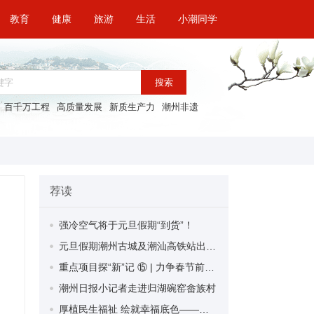
教育
健康
旅游
生活
小潮同学
搜索
百千万工程
高质量发展
新质生产力
潮州非遗
荐读
强冷空气将于元旦假期“到货”！
元旦假期潮州古城及潮汕高铁站出行指引
重点项目探“新”记 ⑮ | 力争春节前实现通车！官塘桥闸重建工程完成工程量94%
潮州日报小记者走进归湖碗窑畲族村
厚植民生福祉 绘就幸福底色——潮州高质量发展记者观察系列报道之二