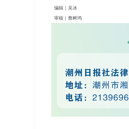
编辑｜吴冰
审核｜詹树鸿