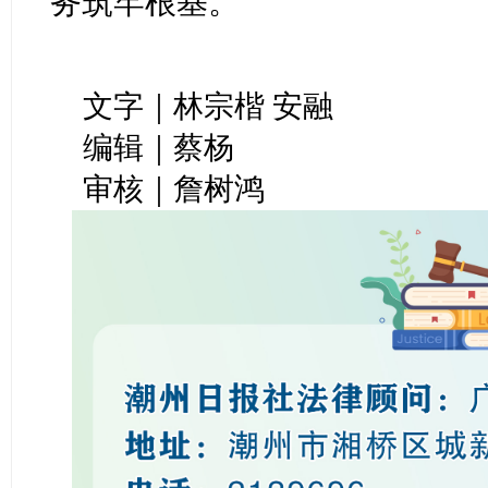
务筑牢根基。
文字｜林宗楷 安融
编辑｜蔡杨
审核｜詹树鸿