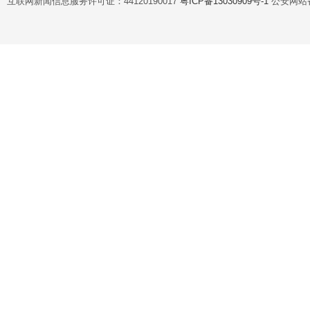
互联网新闻信息服务许可证：44120190017
粤ICP备13030909号-1
公安网站备案