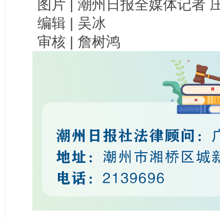
图片 | 潮州日报全媒体记者 
编辑 | 吴冰
审核 | 詹树鸿