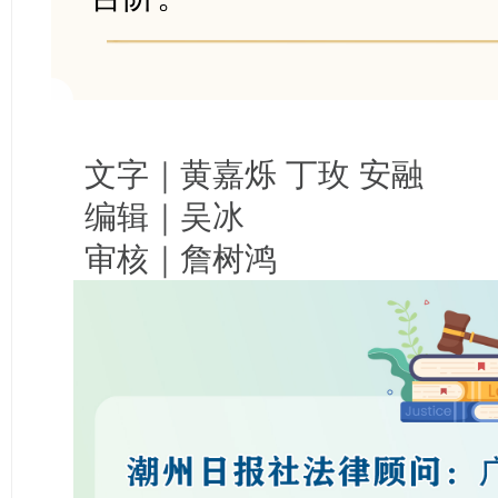
文字｜黄嘉烁 丁玫 安融
编辑｜吴冰
审核｜詹树鸿