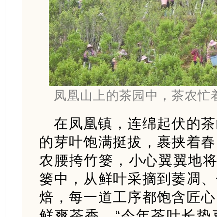
凤凰山上的茶园中，茶农忙着
在凤凰镇，连绵起伏的茶
的芽叶饱满挺拔，裹挟着春
农腰挎竹篓，小心翼翼地将
篓中，从鲜叶采摘到萎凋、
焙，每一道工序都饱含匠心
鲜爽茶香。“今年茶叶长势