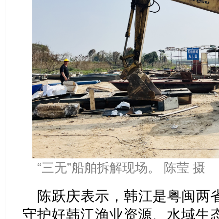
“三无”船舶拆解现场。 陈莹 摄
陈跃庆表示，韩江是粤闽两
守护好韩江渔业资源、水域生