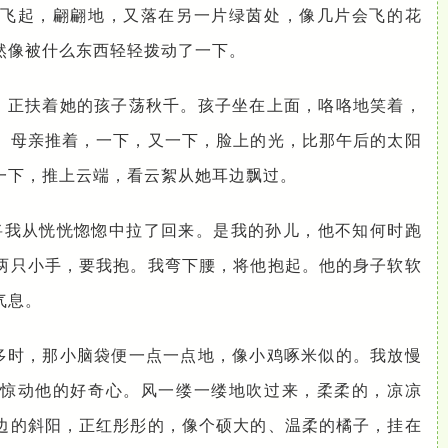
飞起，翩翩地，又落在另一片绿茵处，像几片会飞的花
然像被什么东西轻轻拨动了一下。
，正扶着她的孩子荡秋千。孩子坐在上面，咯咯地笑着，
。母亲推着，一下，又一下，脸上的光，比那午后的太阳
一下，推上云端，看云絮从她耳边飘过。
，将我从恍恍惚惚中拉了回来。是我的孙儿，他不知何时跑
两只小手，要我抱。我弯下腰，将他抱起。他的身子软软
气息。
多时，那小脑袋便一点一点地，像小鸡啄米似的。我放慢
惊动他的好奇心。风一缕一缕地吹过来，柔柔的，凉凉
边的斜阳，正红彤彤的，像个硕大的、温柔的橘子，挂在