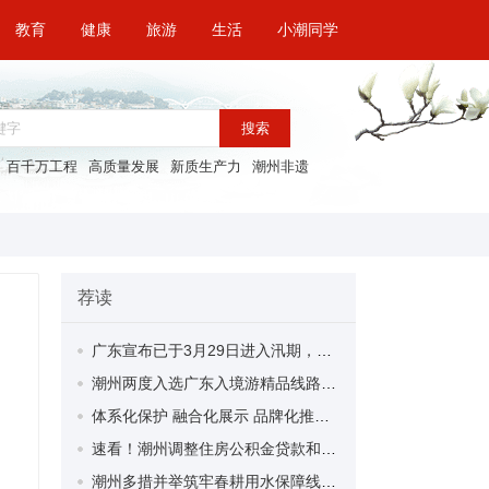
教育
健康
旅游
生活
小潮同学
搜索
百千万工程
高质量发展
新质生产力
潮州非遗
荐读
广东宣布已于3月29日进入汛期，省防总发布提醒
潮州两度入选广东入境游精品线路！欢迎全球游客前来感受潮文化魅力！
体系化保护 融合化展示 品牌化推广 饶平布马舞古韵骋新程
速看！潮州调整住房公积金贷款和提取相关政策
潮州多措并举筑牢春耕用水保障线 12宗大中型灌区启动春灌