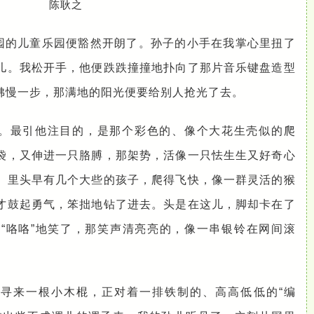
陈耿之
园的儿童乐园便豁然开朗了。孙子的小手在我掌心里扭了
儿。我松开手，他便跌跌撞撞地扑向了那片音乐键盘造型
佛慢一步，那满地的阳光便要给别人抢光了去。
。最引他注目的，是那个彩色的、像个大花生壳似的爬
袋，又伸进一只胳膊，那架势，活像一只怯生生又好奇心
。里头早有几个大些的孩子，爬得飞快，像一群灵活的猴
才鼓起勇气，笨拙地钻了进去。头是在这儿，脚却卡在了
“咯咯”地笑了，那笑声清亮亮的，像一串银铃在网间滚
寻来一根小木棍，正对着一排铁制的、高高低低的“编