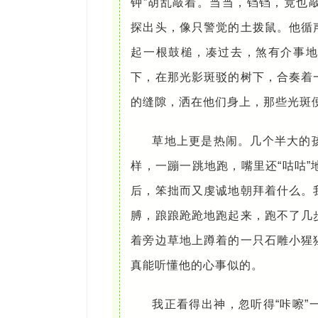
钟”胡乱敲着。当当，铛铛，竟也
探出头，像只警觉的土拨鼠。他循
起一根鼓槌，凑过去，煞有介事地
下，在那光影斑驳的树下，合奏着
的缝隙，洒在他们身上，那些光斑
草地上更是热闹。几个半大的
样，一蹦一跳地跑，嘴里还“咕咕
后，笨拙而又虔诚地朝拜着什么。
膊，踉踉跄跄地跑起来，跑不了几
着旁边草地上蹲着的一只石雕小猩
真能听懂他的心事似的。
我正看得出神，忽听得“咔嚓