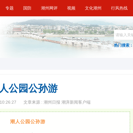
专题
国防
潮州网评
视频
文化潮州
行风热线
热门搜索 :
人公园公孙游
10:26:27
文章来源 : 潮州日报 潮湃新闻客户端
潮人公园公孙游