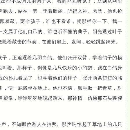
敲出些不成调儿的调子来。我的孙儿听见了，立刻从网里
声跑去，站在一旁，歪着脑袋，听得入神。忽然，他也捡
跟着敲。两个孩子，谁也不看谁，就那样你一下、我一
一支属于他们自己的、谁也听不懂的曲子。阳光透过叶子
便随着敲击的节奏，在他们肩上、发间，轻轻跳起舞来。
孩子，正追逐着几羽白鸽。他们张开双臂，学着鸽子的模
”地叫着。那样子，倒像是几只快乐的小鸬鹚，跟在白鸽身
我的孙儿看见了，也学着他们的样子，张开两条短短的胳
步，便一屁股坐在地上。他也不恼，顺手揪一把青草，对
猩塑像，咿咿呀呀地说起话来。那神情，仿佛那石头猩猩
”一声，不知哪位游人在拍照。那声响惊起了草地上的几只