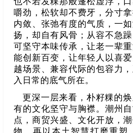
也不若发粿那般蓬松虚浮，口
嚼劲，松软却不费牙，分寸拿
内敛、张弛有度的气质，一如
扬，却自有风骨；从容不急躁
可坚守本味传承，让老一辈重
能创新百变，让年轻人以喜爱
越场景、兼容代际的包容力，
入日常的底气所在。
更深一层来看，朴籽粿的焕
有的文化坚守与胸襟。潮州自
点，商贸兴盛、文化开放，潮
物，再以本土智慧打磨重塑