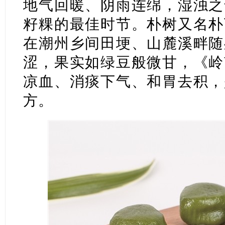
地气回暖、阴雨连绵，湿浊之
籽粿的最佳时节。朴树又名朴
在潮州乡间田埂、山麓溪畔随
涩，果实如绿豆般微甘，《岭
凉血、消痰下气、和胃去积，
方。