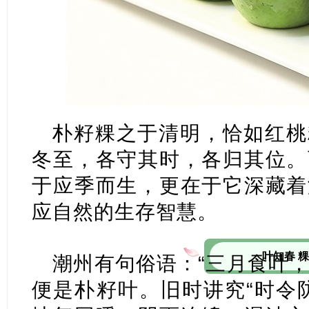
朴籽粿之于清明，恰如红桃
冬至，各守其时，各归其位。
于应季而生，更在于它深藏着
应自然的生存智慧。
一叶知春 
潮州有句俗语：“三月食叶，
便是朴籽叶。旧时讲究“时令