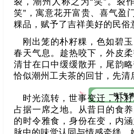
裂，潮州人称之为“笑”。裂
笑”，寓意花开富贵、喜气盈门
粿品，赋予了吉祥美好的民俗
刚出笼的朴籽粿，色如碧玉
春天气息。趁热咬下，外皮柔
清甘在口中缓缓散开，尾韵略
恰似潮州工夫茶的回甘，先清
一味千年 
时光流转，世事变迁，朴籽
占据一席之地。从昔日的食养
的时令雅食，身份在变，内涵
脉中的味觉认同与情感牵绊，