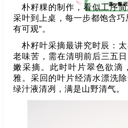
一蒸一酿 
朴籽粿的制作，看似工序简
采叶到上桌，每一步都饱含巧
有可观”。
朴籽叶采摘最讲究时辰：太
老味苦，需在清明前后三五日
嫩采摘。此时叶片翠色欲滴
雅。采回的叶片经清水漂洗除
绿汁液清冽，满是山野清气。