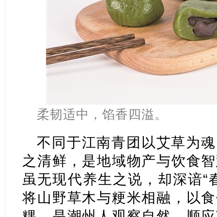
柔韧适中，馅香四溢。
不同于江南青团以艾草为魂
之清鲜，是地域物产与饮食智
虽无现代养生之说，却深谙“
将山野草木与粳米相融，以食
粿，是潮州人观察自然、顺应