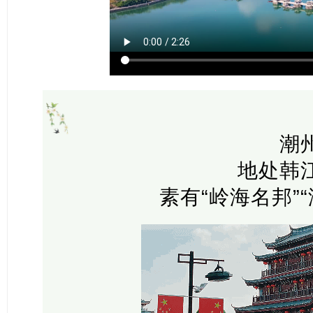
潮
地处韩
素有“岭海名邦”