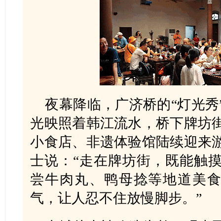
夜幕降临，广济桥的“灯光秀
光映照着韩江流水，桥下牌坊
小食店、非遗体验馆陆续迎来
士说：“走在牌坊街，既能触
尝牛肉丸、鸭母捻等地道美食
气，让人忍不住放慢脚步。”