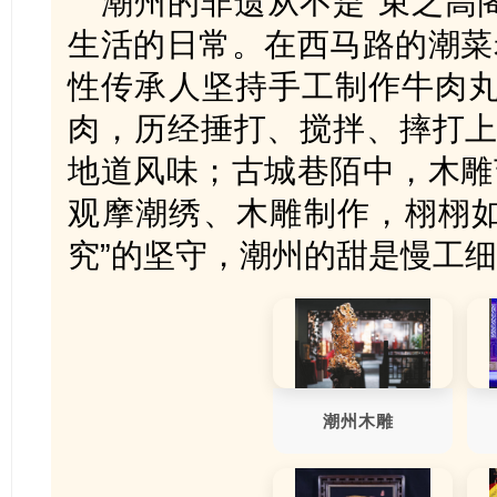
潮州的非遗从不是“束之高
生活的日常。在西马路的潮菜
性传承人坚持手工制作牛肉丸
肉，历经捶打、搅拌、摔打上
地道风味；古城巷陌中，木雕
观摩潮绣、木雕制作，栩栩如
究”的坚守，潮州的甜是慢工
潮州木雕