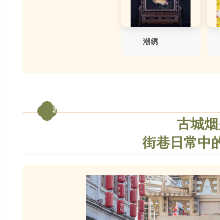
潮绣
2
古城烟
街巷日常中