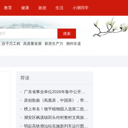
教育
健康
旅游
生活
小潮同学
搜索
百千万工程
高质量发展
新质生产力
潮州非遗
荐读
广东省事业单位2026年集中公开招聘高校毕业生潮州市市直事业单位资格复审等有关事项的公告
原创歌曲《凤凰茶，中国茶》，带你品茗识茶！
榜上有名！饶平植物园入选第二批省级乡土植物园
潮安区枫溪镇田头何村整村文商旅项目启动
明起高铁潮汕站实施新列车运行图 满图开行338列动车组