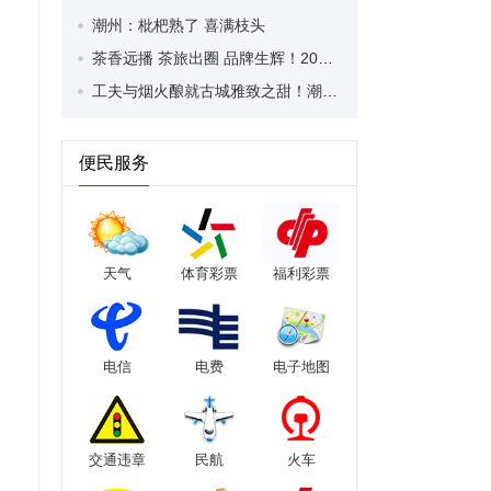
潮州：枇杷熟了 喜满枝头
茶香远播 茶旅出圈 品牌生辉！2026年潮州凤凰单丛茶春茶开采活动成功举行
工夫与烟火酿就古城雅致之甜！潮州入选全国十大“甜美城市”
便民服务
天气
体育彩票
福利彩票
电信
电费
电子地图
交通违章
民航
火车