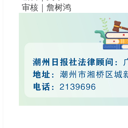
审核｜詹树鸿