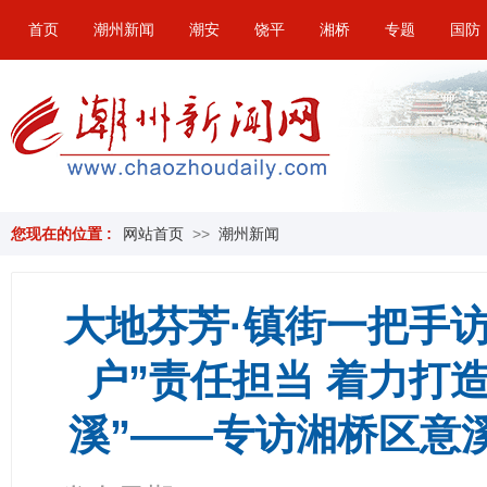
首页
潮州新闻
潮安
饶平
湘桥
专题
国防
您现在的位置 :
网站首页
>>
潮州新闻
大地芬芳·镇街一把手访谈
户”责任担当 着力打
溪”——专访湘桥区意