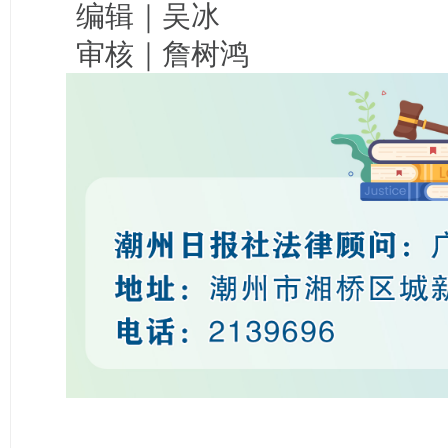
编辑｜吴冰
审核｜詹树鸿