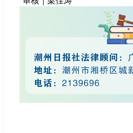
审核｜梁佳涛