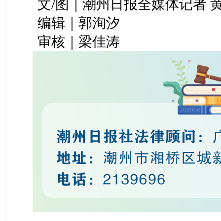
文/图｜潮州日报全媒体记者 
编辑｜郭洵汐
审核｜梁佳涛