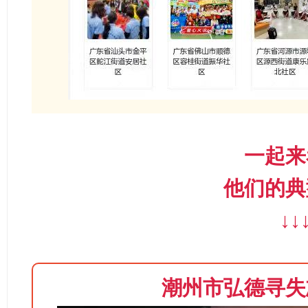
一起来
他们的典
↓
↓
潮州市弘德寻失