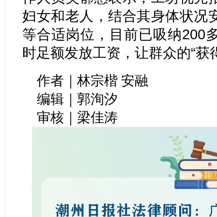
妇女和老人，结合其身体状况
等合适岗位，目前已吸纳200
时足额发放工资，让群众的“获
作者｜林宗楷 安融
编辑｜郭洵汐
审核｜梁佳涛