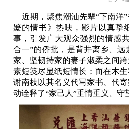
近期，聚焦潮汕先辈“下南洋
嬷的情书》热映，影片以真挚
事，引发广大观众强烈的情感共
合一”的侨批，是背井离乡、远
家、坚韧持家的妻子淑柔之间跨
素短笺尽显纸短情长；而在木生
谢南枝以其名义代写家书、代寄
动诠释了“家己人”重情重义、守