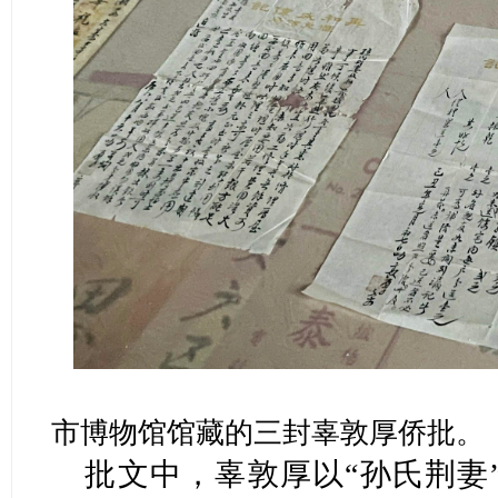
市博物馆馆藏的三封辜敦厚侨批。 
批文中，辜敦厚以“孙氏荆妻”