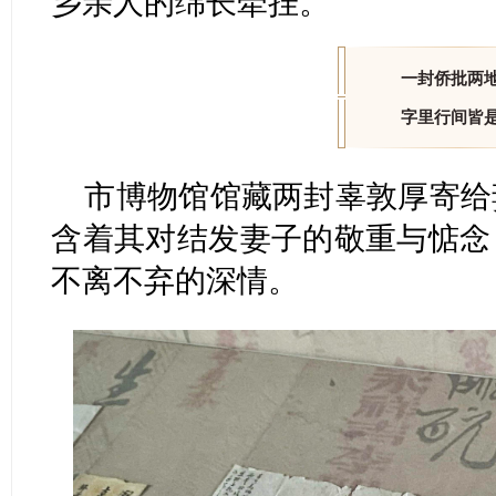
乡亲人的绵长牵挂。
一封侨批两
字里行间皆
市博物馆馆藏两封辜敦厚寄给
含着其对结发妻子的敬重与惦念
不离不弃的深情。