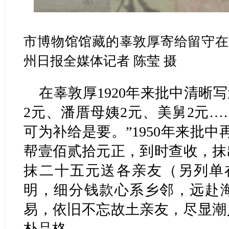
市博物馆馆藏的辜敦厚寄给留守在
州日报全媒体记者 陈莹 摄
在辜敦厚1920年来批中清晰
2元、潘厝母姨2元、美舅2元
可为补给是要。”1950年来批
帮壹佰贰拾元正，到时查收，抹
抹二十五元送各亲友（另列单
明，细分钱款心系乡邻，远赴
易，依旧不忘故土亲友，尽显潮
朴品格。