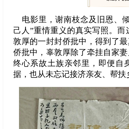
电影里，谢南枝念及旧恩、倾
己人”重情重义的真实写照。而
敦厚的一封封侨批中，得到了最
侨批中，辜敦厚除了牵挂自家妻
终心系故土族亲邻里，即便自
据，也从未忘记接济亲友、帮扶