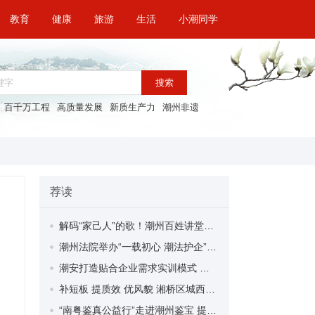
教育
健康
旅游
生活
小潮同学
搜索
百千万工程
高质量发展
新质生产力
潮州非遗
荐读
解码“家己人”的歌！潮州百姓讲堂《潮州方言歌曲》开讲
潮州法院举办“一载初心 潮法护企”活动
潮安打造贴合企业需求实训模式 逾30名食品企业管理人学当AI训练师
补短板 提质效 优风貌 湘桥区城西街道着力破解乡村发展难题
“南粤鉴真公益行”走进潮州鉴宝 提供惠民服务 普及文物知识