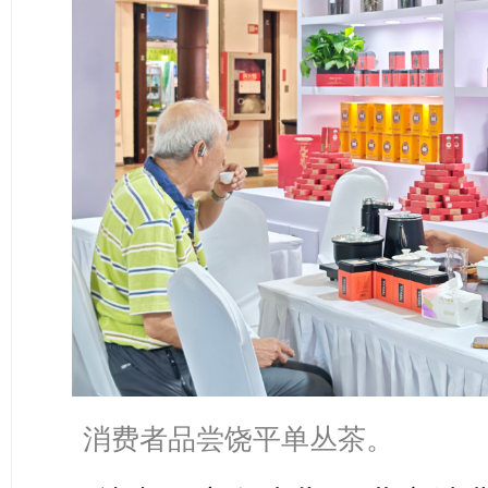
消费者品尝饶平单丛茶。