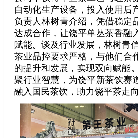
自动化生产设备，投入使用后
负责人林树青介绍，凭借稳定
达成合作，让饶平单丛茶香融
赋能。谈及行业发展，林树青信
茶业品控要求严格，与他们合
的提升和发展，实现双向赋能。
聚行业智慧，为饶平新茶饮赛
融入国民茶饮，助力饶平茶走