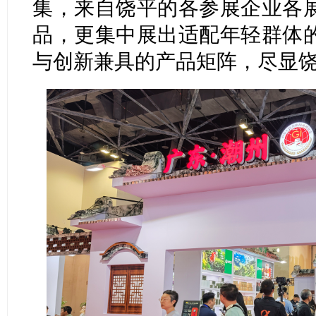
集，来自饶平的各参展企业各
品，更集中展出适配年轻群体
与创新兼具的产品矩阵，尽显