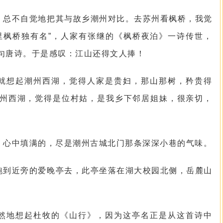
，总不自觉地把其与故乡潮州对比。去苏州看枫桥，我觉
里枫桥独有名”，人家有张继的《枫桥夜泊》一诗传世，
句唐诗。于是感叹：江山还得文人捧！
就想起潮州西湖，觉得人家是贵妇，那山那树，矜贵得
州西湖，觉得是位村姑，是我乡下邻居姐妹，很亲切，
，心中填满的，尽是潮州古城北门那条深深小巷的气味。
跑到近旁的爱晚亭去，此亭坐落在湖大校园北侧，岳麓山
然地想起杜牧的《山行》，因为这亭名正是从这首诗中