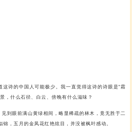
道这诗的中国人可能极少。我一直觉得这诗的诗眼是“霜
场景，什么石径、白云、傍晚有什么滋味？
，见到眼前满山黄绿相间，略显稀疏的林木，竟无胜于二
似锦，五月的金凤花红艳炫目，并没被枫叶感动。