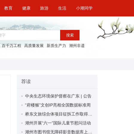
教育
健康
旅游
生活
小潮同学
搜索
百千万工程
高质量发展
新质生产力
潮州非遗
荐读
中央生态环境保护督察在广东 | 公告
“府楼猴”文创IP亮相全国数据标准周
桥东文旅综合体项目征拆工作取得关键突破 拆除建筑面积近4000平方米
潮州开展“六一”国际儿童节慰问活动
潮州市图书馆无障碍影音数据库上线 老年、特殊读者无需学习即可上手