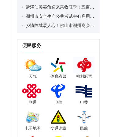
磷溪仙美菱角迎来采收旺季！五百年特色美味如何持续飘香？
潮州市安全生产公共考试中心启用 实现“考培分离”标准化运行
乡情跨城暖人心！佛山市潮州商会探望慰问粤超潮州队受伤门将邓健恒
便民服务
天气
体育彩票
福利彩票
联通
电信
电费
电子地图
交通违章
民航