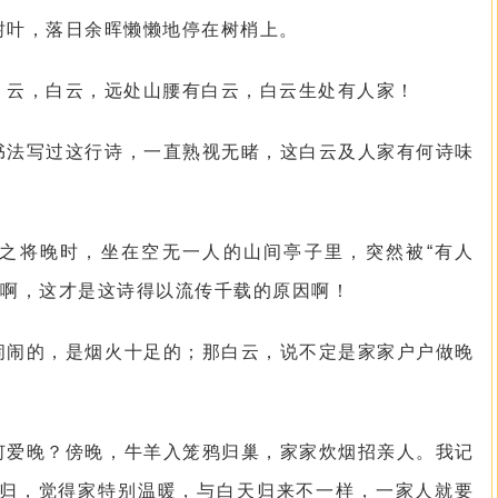
树叶，落日余晖懒懒地停在树梢上。
：云，白云，远处山腰有白云，白云生处有人家！
书法写过这行诗，一直熟视无睹，这白云及人家有何诗味
之将晚时，坐在空无一人的山间亭子里，突然被“有人
眼啊，这才是这诗得以流传千载的原因啊！
闹闹的，是烟火十足的；那白云，说不定是家家户户做晚
何爱晚？傍晚，牛羊入笼鸦归巢，家家炊烟招亲人。我记
归，觉得家特别温暖，与白天归来不一样，一家人就要