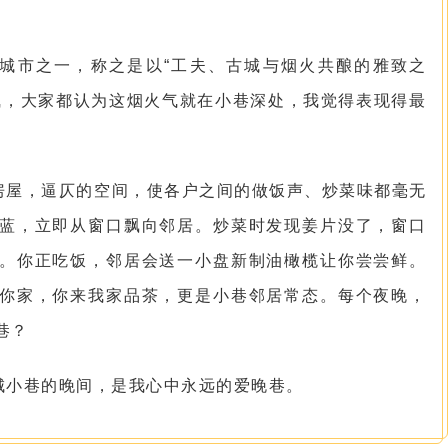
城市之一，称之是以“工夫、古城与烟火共酿的雅致之
气，大家都认为这烟火气就在小巷深处，我觉得表现得最
房屋，逼仄的空间，使各户之间的做饭声、炒菜味都毫无
蓝，立即从窗口飘向邻居。炒菜时发现姜片没了，窗口
。你正吃饭，邻居会送一小盘新制油橄榄让你尝尝鲜。
你家，你来我家品茶，更是小巷邻居常态。每个夜晚，
巷？
城小巷的晚间，是我心中永远的爱晚巷。