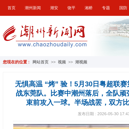
首页
潮州新闻
潮安
饶平
湘桥
专题
国防
您现在的位置 :
网站首页
>>
视频
>>
潮视频
无惧高温 “烤” 验！5月30日粤超
战东莞队。比赛中潮州落后，全队顽
束前攻入一球。半场战罢，双方比分定
发布日期 : 2026-05-30 17:4