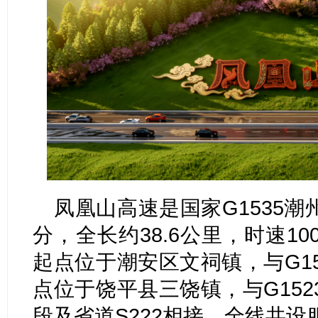
凤凰山高速是国家G1535
分，全长约38.6公里，时速1
起点位于潮安区文祠镇，与G1
点位于饶平县三饶镇，与G15
段及省道S222相接，全线共设