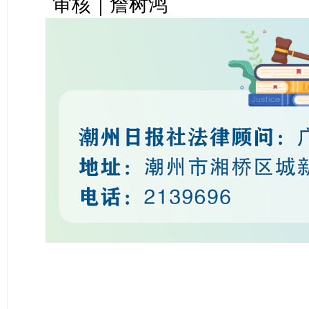
审核｜詹树鸿